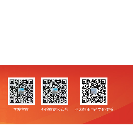
亚太翻译与跨文化传播
学校官微
外院微信公众号