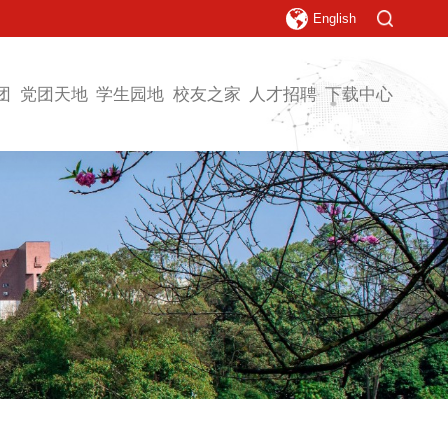
English
团
党团天地
学生园地
校友之家
人才招聘
下载中心