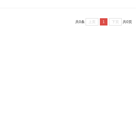
上页
1
下页
共0条
共0页