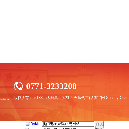
0771-3233208
版权所有：ok138cn太阳集团(529·古天乐代言)品牌官网-Suncity Club