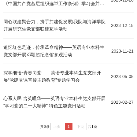
2023-12-20
《中国共产党基层组织选举工作条例》学习会并推
荐“两委委员”初步候选人预备人选
同心联建聚合力，携手共建促发展|我院与海洋学院
2023-12-15
开展研究生党支部联建互学活动
追忆红色足迹，传承革命精神——英语专业本科生
2023-11-21
党支部开展邓颖超纪念馆参观活动
深学细悟·青春向党——英语专业本科生党支部开
2023-05-05
展“党建党课宣传主题教育”专题学习会
心系人民 含英咀华——英语专业本科生党支部开展
2023-02-27
“学习党的二十大精神” 特色主题党日活动
上页
1
下页
共6条
共1页