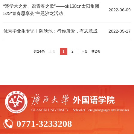
“逐学术之梦、谱青春之歌”——ok138cn太阳集团
2022-06-09
529“青春思享荟”主题沙龙活动
优秀毕业生专访丨陈映池：行你所爱，有志竟成
2022-05-17
上页
1
2
下页
共24条
共2页
0771-3233208