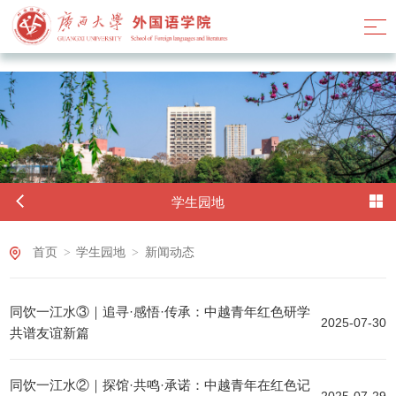
ok138太阳集团古天乐
学生园地
首页
>
学生园地
>
新闻动态
同饮一江水③｜追寻·感悟·传承：中越青年红色研学
2025-07-30
共谱友谊新篇
同饮一江水②｜探馆·共鸣·承诺：中越青年在红色记